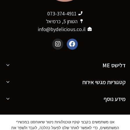
073-374-4911
הטוחן 5, כרמיאל
info@bydelicious.co.il
דלישס ME
קטגוריות מגשי אירוח
מידע נוסף
אנו משתמשים בקבצי קוקיז וטכנולוגיות ניטור שיאוחסנו במכשירי
© כל הזכויות שמורות ל דלישס |
עיצוב בנייה וקידום
המשתמשים, כדי לאפשר לאתר שלנו לפעול כהלכה, לעבד ולשפר את