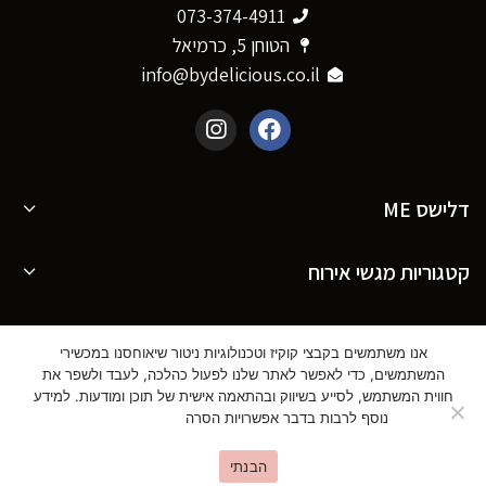
073-374-4911
הטוחן 5, כרמיאל
info@bydelicious.co.il
דלישס ME
קטגוריות מגשי אירוח
מידע נוסף
אנו משתמשים בקבצי קוקיז וטכנולוגיות ניטור שיאוחסנו במכשירי
המשתמשים, כדי לאפשר לאתר שלנו לפעול כהלכה, לעבד ולשפר את
חווית המשתמש, לסייע בשיווק ובהתאמה אישית של תוכן ומודעות. למידע
נוסף לרבות בדבר אפשרויות הסרה
ראו פירוט כאן
© כל הזכויות שמורות ל דלישס |
עיצוב בנייה וקידום
אתרים - סטודיו פרץ
הבנתי