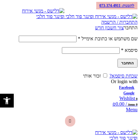
להזמנות: 073-374-4911
התחברות / הרשמה
התחבר
צור חשבון חדש
שם משתמש או כתובת אימייל
*
סיסמא
*
התחבר
שכחת סיסמא?
זכור אותי
Or login with
Facebook
Google
פתח סרגל 
Wishlist
0
₪
0.00
/
items
0
Menu