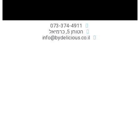
073-374-4911
הטוחן 5, כרמיאל
info@bydelicious.co.il
דלישס ME
דף הבית
הרמת כוסית ראש השנה
אירועים עסקיים
אירועים פרטיים
מגשי אירוח לישיבות צוות
קייטרינג חלבי לברית מילה
קייטרינג חלבי לעלייה לתורה
הסיפור שלנו
תפריט מגשי אירוח