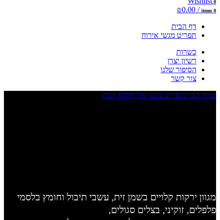
Wishlist
0
₪
0.00
/
items
0
דף הבית
תפריט מגשי אירוח
כשרות
רשיון יצרן
הסיפור שלנו
צור קשר
עמוד הבית
תפריט מגשי אירוח
ללא קמח
אנטי פסטי
Click to enlarge
אנטי פסטי
₪
180.00
מגוון ירקות קלויים בשמן זית, עשבי תיבול וחומץ בלסמי
פלפלים, זוקיני, בצלים סגולים,