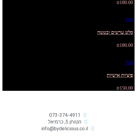
₪
180.00
סגור
סלט עדשים ובטטה
₪
180.00
סגור
פיציות אישיות
₪
150.00
073-374-4911
הטוחן 5, כרמיאל
info@bydelicious.co.il