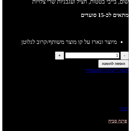
שום, בייבי בטטות, חציל ועגבניות שרי צלויות
מתאים לכ-15 סועדים
מיוצר ונארז על קו מוצר משותף/קרוב לגלוטן
הוספה להזמנה
הוסף לרשימת המשאלות
שיתוף
אנשים שקנו מוצר זה אהבו גם...
סגור
פרנה סביח