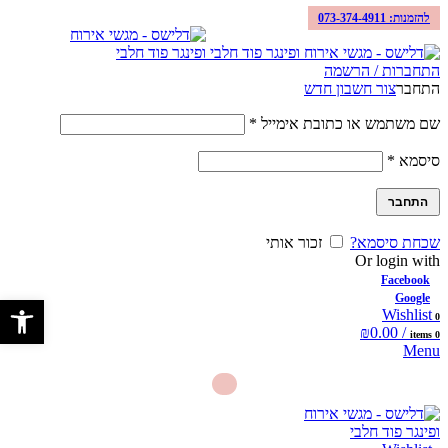
להזמנות: 073-374-4911
התחברות / הרשמה
התחבר
צור חשבון חדש
שם משתמש או כתובת אימייל
*
סיסמא
*
התחבר
שכחת סיסמא?
זכור אותי
Or login with
Facebook
Google
פתח סרגל 
Wishlist
0
₪
0.00
/
items
0
Menu