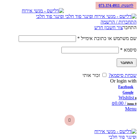
להזמנות: 073-374-4911
התחברות / הרשמה
התחבר
צור חשבון חדש
שם משתמש או כתובת אימייל
*
סיסמא
*
התחבר
שכחת סיסמא?
זכור אותי
Or login with
Facebook
Google
Wishlist
0
₪
0.00
/
items
0
Menu