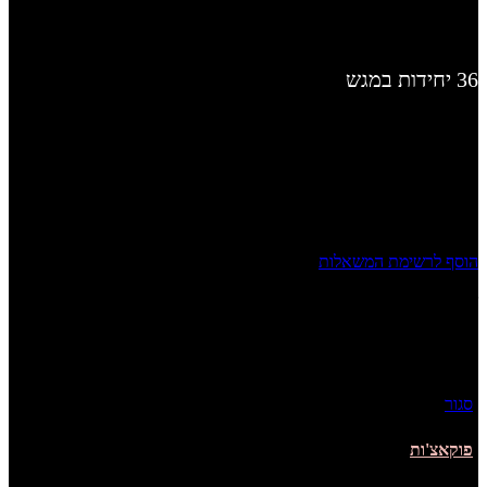
36 יחידות במגש
המלאי אזל
הוסף לרשימת המשאלות
שיתוף
אנשים שקנו מוצר זה אהבו גם...
סגור
פוקאצ'ות