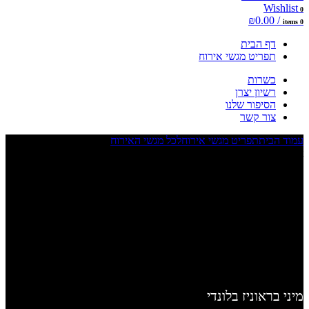
Wishlist
0
₪
0.00
/
items
0
דף הבית
תפריט מגשי אירוח
כשרות
רשיון יצרן
הסיפור שלנו
צור קשר
עמוד הבית
תפריט מגשי אירוח
לכל מגשי האירוח
בראוניז בלונדי
Sold out
Click to enlarge
בראוניז בלונדי
₪
180.00
מיני בראוניז בלונדי