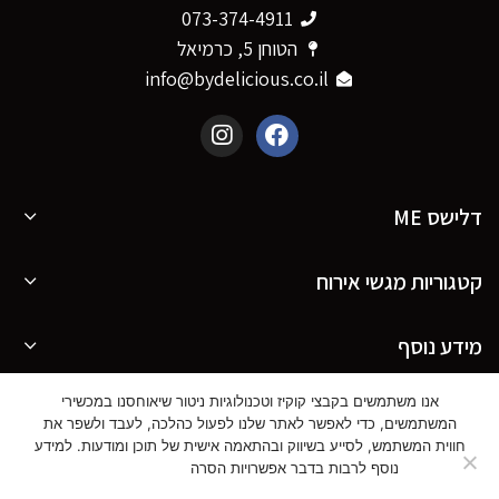
073-374-4911
הטוחן 5, כרמיאל
info@bydelicious.co.il
דלישס ME
קטגוריות מגשי אירוח
מידע נוסף
אנו משתמשים בקבצי קוקיז וטכנולוגיות ניטור שיאוחסנו במכשירי
המשתמשים, כדי לאפשר לאתר שלנו לפעול כהלכה, לעבד ולשפר את
© כל הזכויות שמורות ל דלישס |
עיצוב בנייה וקידום
חווית המשתמש, לסייע בשיווק ובהתאמה אישית של תוכן ומודעות. למידע
אתרים - סטודיו פרץ
נוסף לרבות בדבר אפשרויות הסרה
ראו פירוט כאן